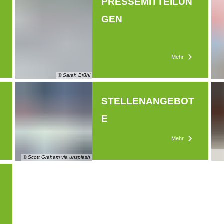
PRESSEMITTEILUN
GEN
Mehr
© Sarah Brühl
STELLENANGEBOT
E
Mehr
© Scott Graham via unsplash