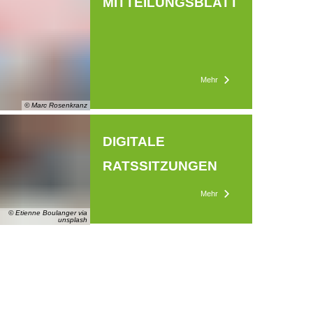
MITTEILUNGSBLATT
Mehr
© Marc Rosenkranz
DIGITALE
RATSSITZUNGEN
Mehr
© Etienne Boulanger via
unsplash