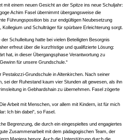
t mit einem neuen Gesicht an der Spitze ins neue Schuljahr:
ädagoge Achim Fasel übernimmt übergangsweise die
nte Führungsposition bis zur endgültigen Neubesetzung
ft, Kollegium und Schulträger für spürbare Erleichterung sorgt.
er Schulleitung hatte bei vielen Beteiligten Besorgnis
r erfreut über die kurzfristige und qualifizierte Lösung:
klärt hat, in dieser Übergangsphase Verantwortung zu
r Gewinn für unsere Grundschule.“
r Pestalozzi-Grundschule in Altenkirchen. Nach seiner
n, sei der Ruhestand kaum vier Stunden alt gewesen, als ihn
terimsleitung in Gebhardshain zu übernehmen. Fasel zögerte
Die Arbeit mit Menschen, vor allem mit Kindern, ist für mich
r: Ich bin dabei“, so Fasel.
che Begrenzung, die durch ein eingespieltes und engagiertes
e gute Zusammenarbeit mit dem pädagogischen Team, der
rrn Magiera hervor. Auch die Unterstützung durch die