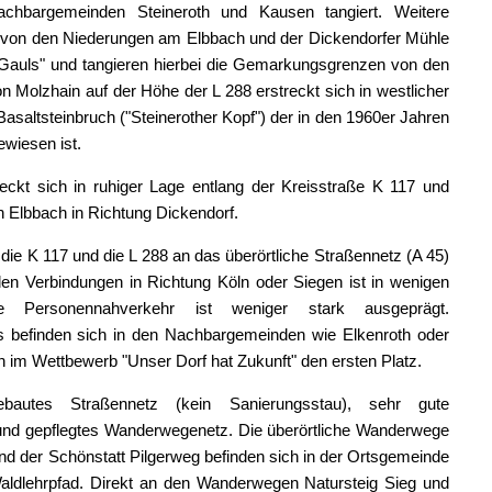
hbargemeinden Steineroth und Kausen tangiert. Weitere
g von den Niederungen am Elbbach und der Dickendorfer Mühle
Gauls" und tangieren hierbei die Gemarkungsgrenzen von den
Molzhain auf der Höhe der L 288 erstreckt sich in westlicher
asaltsteinbruch ("Steinerother Kopf") der in den 1960er Jahren
ewiesen ist.
kt sich in ruhiger Lage entlang der Kreisstraße K 117 und
 Elbbach in Richtung Dickendorf.
die K 117 und die L 288 an das überörtliche Straßennetz (A 45)
en Verbindungen in Richtung Köln oder Siegen ist in wenigen
e Personennahverkehr ist weniger stark ausgeprägt.
fs befinden sich in den Nachbargemeinden wie Elkenroth oder
 im Wettbewerb "Unser Dorf hat Zukunft" den ersten Platz.
autes Straßennetz (kein Sanierungsstau), sehr gute
 und gepflegtes Wanderwegenetz. Die überörtliche Wanderwege
nd der Schönstatt Pilgerweg befinden sich in der Ortsgemeinde
Waldlehrpfad. Direkt an den Wanderwegen Natursteig Sieg und