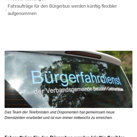
Fahraufträge für den Bürgerbus werden künftig flexibler
aufgenommen
Fahraufträge
für
den
Bürgerbus
werden
künftig
flexibler
aufgenommen
Das Team der Telefonisten und Disponenten hat gemeinsam neue
Dienstzeiten erarbeitet und ist nun immer mittwochs zu erreichen.