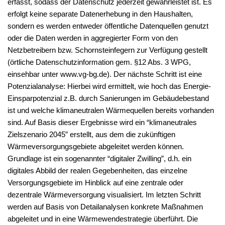
erfasst, sodass der Datenschutz jederzeit gewährleistet ist. Es
erfolgt keine separate Datenerhebung in den Haushalten,
sondern es werden entweder öffentliche Datenquellen genutzt
oder die Daten werden in aggregierter Form von den
Netzbetreibern bzw. Schornsteinfegern zur Verfügung gestellt
(örtliche Datenschutzinformation gem. §12 Abs. 3 WPG,
einsehbar unter www.vg-bg.de). Der nächste Schritt ist eine
Potenzialanalyse: Hierbei wird ermittelt, wie hoch das Energie-
Einsparpotenzial z.B. durch Sanierungen im Gebäudebestand
ist und welche klimaneutralen Wärmequellen bereits vorhanden
sind. Auf Basis dieser Ergebnisse wird ein “klimaneutrales
Zielszenario 2045” erstellt, aus dem die zukünftigen
Wärmeversorgungsgebiete abgeleitet werden können.
Grundlage ist ein sogenannter “digitaler Zwilling”, d.h. ein
digitales Abbild der realen Gegebenheiten, das einzelne
Versorgungsgebiete im Hinblick auf eine zentrale oder
dezentrale Wärmeversorgung visualisiert. Im letzten Schritt
werden auf Basis von Detailanalysen konkrete Maßnahmen
abgeleitet und in eine Wärmewendestrategie überführt. Die