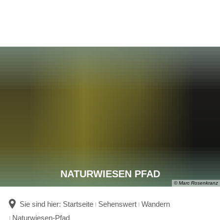
NATURWIESEN PFAD
© Marc Rosenkranz
Sie sind hier:
Startseite
Sehenswert
Wandern
Naturwiesen-Pfad