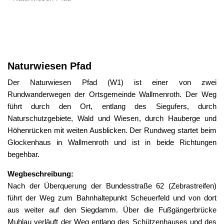
Naturwiesen-
Pfad
Naturwiesen Pfad
Der Naturwiesen Pfad (W1) ist einer von zwei
Rundwanderwegen der Ortsgemeinde Wallmenroth. Der Weg
führt durch den Ort, entlang des Siegufers, durch
Naturschutzgebiete, Wald und Wiesen, durch Hauberge und
Höhenrücken mit weiten Ausblicken. Der Rundweg startet beim
Glockenhaus in Wallmenroth und ist in beide Richtungen
begehbar.
Wegbeschreibung:
Nach der Überquerung der Bundesstraße 62 (Zebrastreifen)
führt der Weg zum Bahnhaltepunkt Scheuerfeld und von dort
aus weiter auf den Siegdamm. Über die Fußgängerbrücke
Muhlau verläuft der Weg entlang des Schützenhauses und des